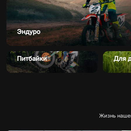
Эндуро
Питбайки
Для д
Жизнь нашег