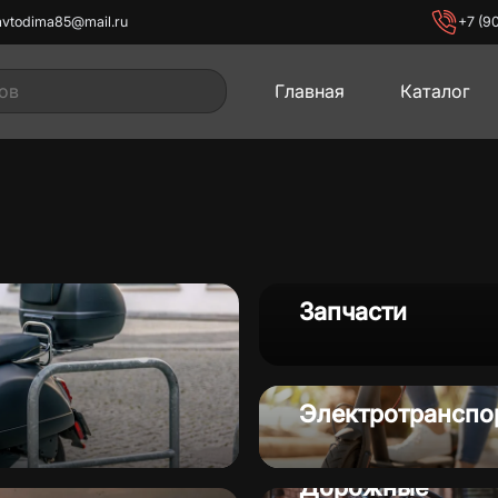
avtodima85@mail.ru
+7 (9
Главная
Каталог
иклы
Мопеды
Мото
Запчасти
Электротранспо
лы
Электротранспорт
Популярное
Дорожные