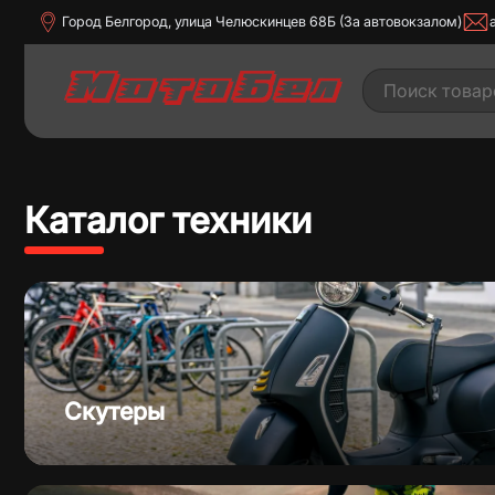
Город Белгород, улица Челюскинцев 68Б (За автовокзалом)
Каталог техники
Дорожные мотоциклы
Квадроц
Скутеры
Скутеры
Трицик