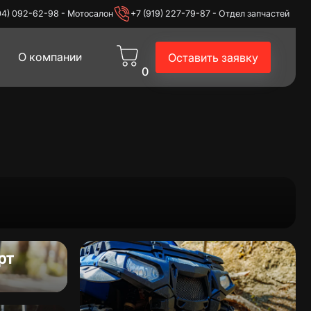
04) 092-62-98 - Мотосалон
+7 (919) 227-79-87 - Отдел запчастей
О компании
Оставить заявку
0
экипировка
Питбайки
рт
Эндуро
Для дома и дачи