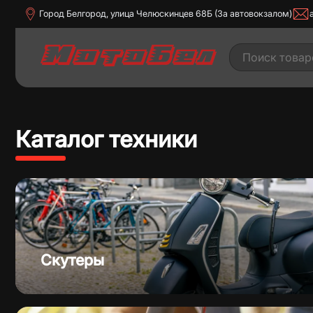
Город Белгород, улица Челюскинцев 68Б (За автовокзалом)
Каталог техники
Дорожные мотоциклы
Квадроц
Скутеры
Скутеры
Трицик