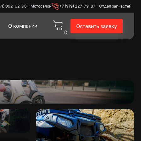
04) 092-62-98 - Мотосалон
+7 (919) 227-79-87 - Отдел запчастей
О компании
Оставить заявку
0
экипировка
Питбайки
Эндуро
Для дома и дачи