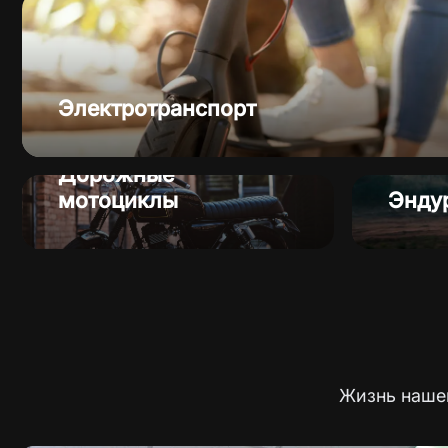
Электротранспорт
Популярное
Дорожные
мотоциклы
Энду
Жизнь нашег