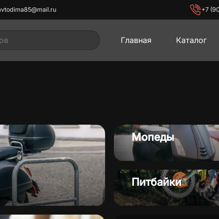
avtodima85@mail.ru
+7 (9
Главная
Каталог
иклы
Мопеды
Мото
Мопеды
Питбайки
лы
Электротранспорт