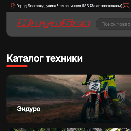
Город Белгород, улица Челюскинцев 68Б (За автовокзалом)
Каталог техники
Дорожные мотоциклы
Квадроц
Эндуро
Скутеры
Трицик