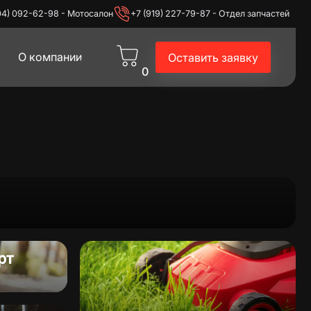
04) 092-62-98 - Мотосалон
+7 (919) 227-79-87 - Отдел запчастей
О компании
Оставить заявку
0
экипировка
Питбайки
рт
Эндуро
Для дома и дачи