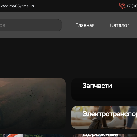
avtodima85@mail.ru
+7 (9
Главная
Каталог
иклы
Мопеды
Мото
Запчасти
Электротранспо
лы
Электротранспорт
Популярное
Дорожные