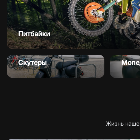
Питбайки
Скутеры
Мопе
Жизнь нашег