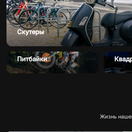
Скутеры
Питбайки
Квад
Жизнь нашег