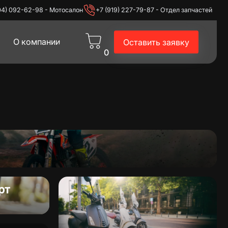
04) 092-62-98 - Мотосалон
+7 (919) 227-79-87 - Отдел запчастей
О компании
Оставить заявку
0
экипировка
Питбайки
рт
Эндуро
Для дома и дачи