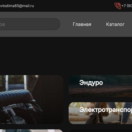
avtodima85@mail.ru
+7 (9
Главная
Каталог
иклы
Мопеды
Мото
Эндуро
Электротранспо
лы
Электротранспорт