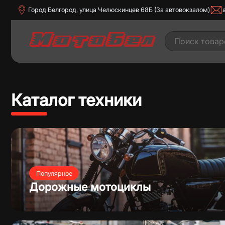
Город Белгород, улица Челюскинцев 68Б (За автовокзалом)
Каталог техники
Дорожные мотоциклы
Квадроц
Популярное
Дорожные мотоциклы
Скутеры
Трицик